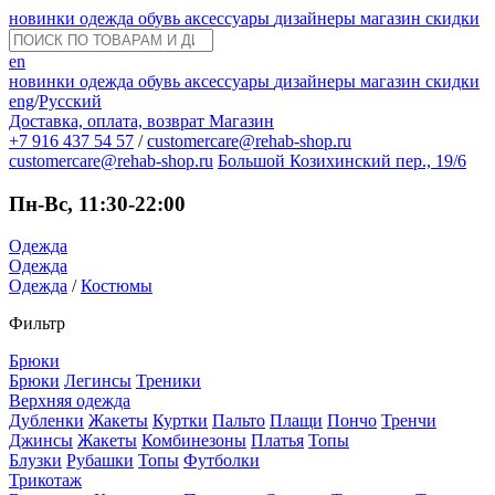
новинки
одежда
обувь
аксессуары
дизайнеры
магазин
скидки
en
новинки
одежда
обувь
аксессуары
дизайнеры
магазин
скидки
eng
/
Русский
Доставка, оплата, возврат
Магазин
+7 916 437 54 57
/
customercare@rehab-shop.ru
customercare@rehab-shop.ru
Большой Козихинский пер., 19/6
Пн-Вс, 11:30-22:00
Одежда
Одежда
Одежда
/
Костюмы
Фильтр
Брюки
Брюки
Легинсы
Треники
Верхняя одежда
Дубленки
Жакеты
Куртки
Пальто
Плащи
Пончо
Тренчи
Джинсы
Жакеты
Комбинезоны
Платья
Топы
Блузки
Рубашки
Топы
Футболки
Трикотаж