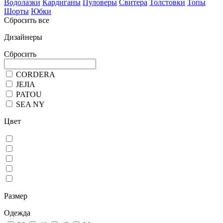
Водолазки
Кардиганы
Пуловеры
Свитера
Толстовки
Топы
Шорты
Юбки
Сбросить все
Дизайнеры
Сбросить
CORDERA
JEJIA
PATOU
SEA NY
Цвет
Размер
Одежда