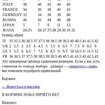
ITALY
38
40
42
44
46
FRANCE
34
36
38
40
42
GERMANY
32
34
36
38
40
RUSSIA
40
42
44
46
48
JAPAN
5
7
9
11
13
JEANS
24-25
26-27
27-28
29-30
31-32
Размер обуви
IT
35
35.5
36
36.5
37
37.5
38
38.5
39
39.5
40
40.5
41
41.5
42
UK
2
2.5
3
3.5
4
4.5
5
5.5
6
6.5
7
7.5
8
8.5
9
US
5
5.5
6
6.5
7
7.5
8
8.5
9
9.5
10
10.5
11
11.5
12
FR
36
36.5
37
37.5
38
38.5
39
39.5
40
40.5
41
41.5
42
42.5
43
Это примерная таблица сравнения размеров. Если у вас есть
сомнения по поводу выбора размера —
свяжитесь с нами
,
мы поможем подобрать правильный.
Корзина
←
Вернуться в магазин
В КОРЗИНЕ ПОКА НИЧЕГО НЕТ
Вишлист