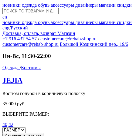
новинки
одежда
обувь
аксессуары
дизайнеры
магазин
скидки
en
новинки
одежда
обувь
аксессуары
дизайнеры
магазин
скидки
eng
/
Русский
Доставка, оплата, возврат
Магазин
+7 916 437 54 57
/
customercare@rehab-shop.ru
customercare@rehab-shop.ru
Большой Козихинский пер., 19/6
Пн-Вс, 11:30-22:00
Одежда
/
Костюмы
JEJIA
Костюм голубой в коричневую полоску
35 000 руб.
ВЫБЕРИТЕ РАЗМЕР:
40
42