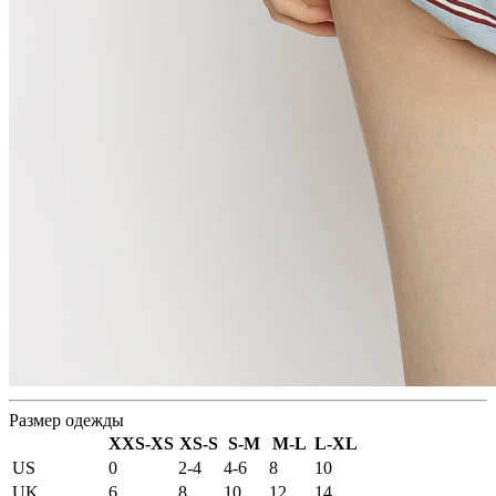
Размер одежды
XXS-XS
XS-S
S-M
M-L
L-XL
US
0
2-4
4-6
8
10
UK
6
8
10
12
14