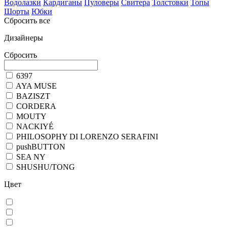
Водолазки
Кардиганы
Пуловеры
Свитера
Толстовки
Топы
Шорты
Юбки
Сбросить все
Дизайнеры
Сбросить
6397
AYA MUSE
BAZISZT
CORDERA
MOUTY
NACKIYÉ
PHILOSOPHY DI LORENZO SERAFINI
pushBUTTON
SEA NY
SHUSHU/TONG
Цвет