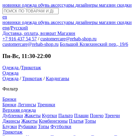
новинки
одежда
обувь
аксессуары
дизайнеры
магазин
скидки
en
новинки
одежда
обувь
аксессуары
дизайнеры
магазин
скидки
eng
/
Русский
Доставка, оплата, возврат
Магазин
+7 916 437 54 57
/
customercare@rehab-shop.ru
customercare@rehab-shop.ru
Большой Козихинский пер., 19/6
Пн-Вс, 11:30-22:00
Одежда
/
Трикотаж
Одежда
Одежда
/
Трикотаж
/
Кардиганы
Фильтр
Брюки
Брюки
Легинсы
Треники
Верхняя одежда
Дубленки
Жакеты
Куртки
Пальто
Плащи
Пончо
Тренчи
Джинсы
Жакеты
Комбинезоны
Платья
Топы
Блузки
Рубашки
Топы
Футболки
Трикотаж