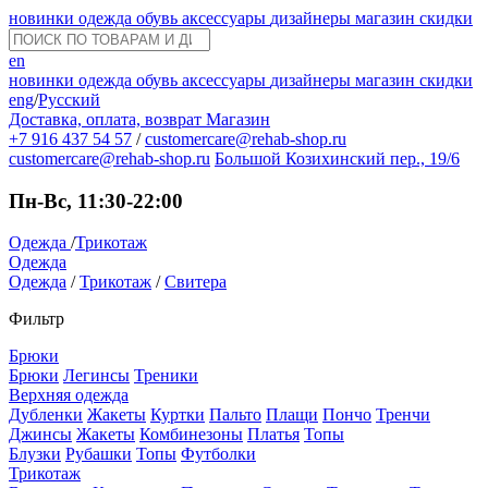
новинки
одежда
обувь
аксессуары
дизайнеры
магазин
скидки
en
новинки
одежда
обувь
аксессуары
дизайнеры
магазин
скидки
eng
/
Русский
Доставка, оплата, возврат
Магазин
+7 916 437 54 57
/
customercare@rehab-shop.ru
customercare@rehab-shop.ru
Большой Козихинский пер., 19/6
Пн-Вс, 11:30-22:00
Одежда
/
Трикотаж
Одежда
Одежда
/
Трикотаж
/
Свитера
Фильтр
Брюки
Брюки
Легинсы
Треники
Верхняя одежда
Дубленки
Жакеты
Куртки
Пальто
Плащи
Пончо
Тренчи
Джинсы
Жакеты
Комбинезоны
Платья
Топы
Блузки
Рубашки
Топы
Футболки
Трикотаж