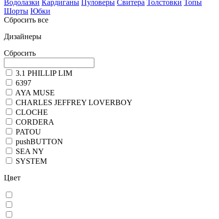
Водолазки
Кардиганы
Пуловеры
Свитера
Толстовки
Топы
Шорты
Юбки
Сбросить все
Дизайнеры
Сбросить
3.1 PHILLIP LIM
6397
AYA MUSE
CHARLES JEFFREY LOVERBOY
CLOCHE
CORDERA
PATOU
pushBUTTON
SEA NY
SYSTEM
Цвет