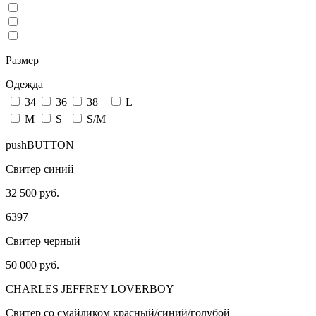
Размер
Одежда
34
36
38
L
M
S
S/M
pushBUTTON
Свитер синий
32 500 руб.
6397
Свитер черный
50 000 руб.
CHARLES JEFFREY LOVERBOY
Свитер со смайликом красный/синий/голубой