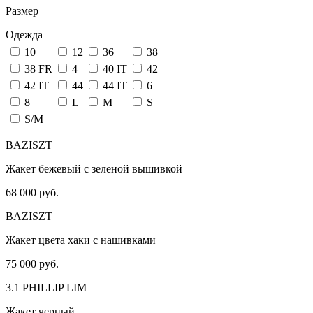
Размер
Одежда
10
12
36
38
38 FR
4
40 IT
42
42 IT
44
44 IT
6
8
L
M
S
S/M
BAZISZT
Жакет бежевый с зеленой вышивкой
68 000 руб.
BAZISZT
Жакет цвета хаки с нашивками
75 000 руб.
3.1 PHILLIP LIM
Жакет черный