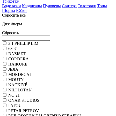
Трикотаж
Водолазки
Кардиганы
Пуловеры
Свитера
Толстовки
Топы
Шорты
Юбки
Сбросить все
Дизайнеры
Сбросить
3.1 PHILLIP LIM
6397
BAZISZT
CORDERA
HAIKURE
JEJIA
MORDECAI
MOUTY
NACKIYÉ
NILI LOTAN
NO.21
ONAR STUDIOS
PATOU
PETAR PETROV
PHILOSOPHY DI LORENZO SERAFINI