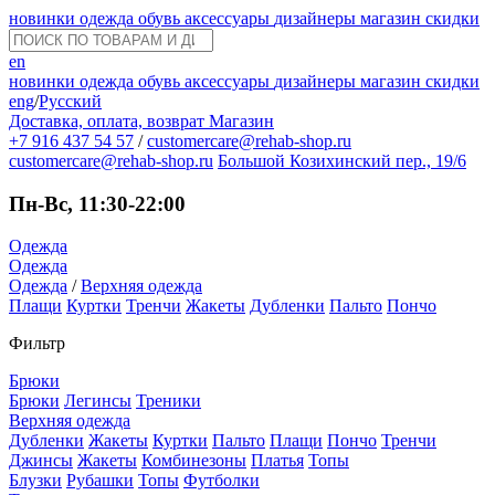
новинки
одежда
обувь
аксессуары
дизайнеры
магазин
скидки
en
новинки
одежда
обувь
аксессуары
дизайнеры
магазин
скидки
eng
/
Русский
Доставка, оплата, возврат
Магазин
+7 916 437 54 57
/
customercare@rehab-shop.ru
customercare@rehab-shop.ru
Большой Козихинский пер., 19/6
Пн-Вс, 11:30-22:00
Одежда
Одежда
Одежда
/
Верхняя одежда
Плащи
Куртки
Тренчи
Жакеты
Дубленки
Пальто
Пончо
Фильтр
Брюки
Брюки
Легинсы
Треники
Верхняя одежда
Дубленки
Жакеты
Куртки
Пальто
Плащи
Пончо
Тренчи
Джинсы
Жакеты
Комбинезоны
Платья
Топы
Блузки
Рубашки
Топы
Футболки