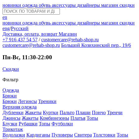
новинки
одежда
обувь
аксессуары
дизайнеры
магазин
скидки
en
новинки
одежда
обувь
аксессуары
дизайнеры
магазин
скидки
eng
/
Русский
Доставка, оплата, возврат
Магазин
+7 916 437 54 57
/
customercare@rehab-shop.ru
customercare@rehab-shop.ru
Большой Козихинский пер., 19/6
Пн-Вс, 11:30-22:00
Скидки
Фильтр
Одежда
Брюки
Брюки
Легинсы
Треники
Верхняя одежда
Дубленки
Жакеты
Куртки
Пальто
Плащи
Пончо
Тренчи
Джинсы
Жакеты
Комбинезоны
Платья
Топы
Блузки
Рубашки
Топы
Футболки
Трикотаж
Водолазки
Кардиганы
Пуловеры
Свитера
Толстовки
Топы