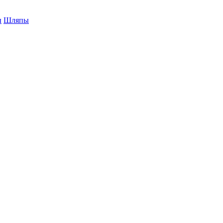
ы
Шляпы