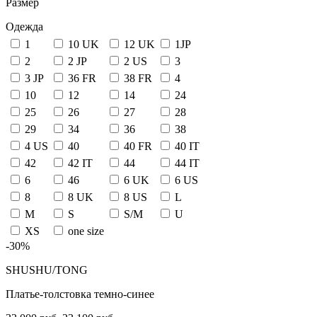
Размер
Одежда
1
10 UK
12 UK
1JP
2
2 JP
2 US
3
3 JP
36 FR
38 FR
4
10
12
14
24
25
26
27
28
29
34
36
38
4 US
40
40 FR
40 IT
42
42 IT
44
44 IT
6
46
6 UK
6 US
8
8 UK
8 US
L
M
S
S/M
U
XS
one size
-30%
SHUSHU/TONG
Платье-толстовка темно-синее