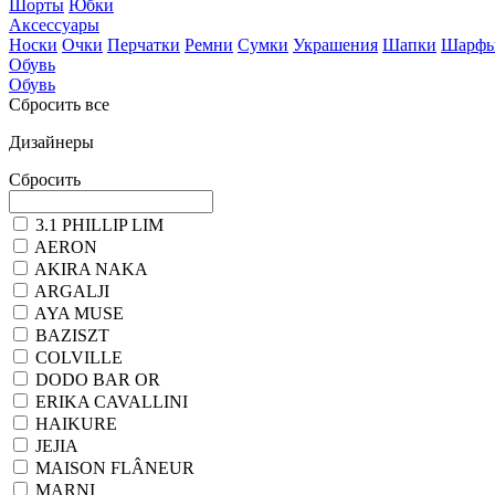
Шорты
Юбки
Аксессуары
Носки
Очки
Перчатки
Ремни
Сумки
Украшения
Шапки
Шарф
Обувь
Обувь
Сбросить все
Дизайнеры
Сбросить
3.1 PHILLIP LIM
AERON
AKIRA NAKA
ARGALJI
AYA MUSE
BAZISZT
COLVILLE
DODO BAR OR
ERIKA CAVALLINI
HAIKURE
JEJIA
MAISON FLÂNEUR
MARNI