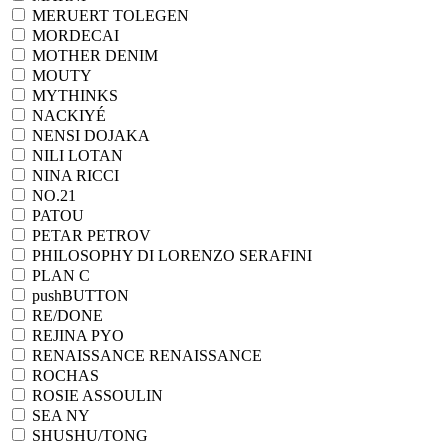
MERUERT TOLEGEN
MORDECAI
MOTHER DENIM
MOUTY
MYTHINKS
NACKIYÉ
NENSI DOJAKA
NILI LOTAN
NINA RICCI
NO.21
PATOU
PETAR PETROV
PHILOSOPHY DI LORENZO SERAFINI
PLAN C
pushBUTTON
RE/DONE
REJINA PYO
RENAISSANCE RENAISSANCE
ROCHAS
ROSIE ASSOULIN
SEA NY
SHUSHU/TONG