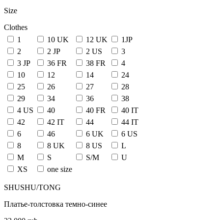
Size
Clothes
1
10 UK
12 UK
1JP
2
2 JP
2 US
3
3 JP
36 FR
38 FR
4
10
12
14
24
25
26
27
28
29
34
36
38
4 US
40
40 FR
40 IT
42
42 IT
44
44 IT
6
46
6 UK
6 US
8
8 UK
8 US
L
M
S
S/M
U
XS
one size
SHUSHU/TONG
Платье-толстовка темно-синее