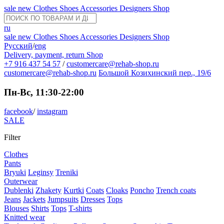
sale
new
Clothes
Shoes
Accessories
Designers
Shop
ru
sale
new
Clothes
Shoes
Accessories
Designers
Shop
Русский
/
eng
Delivery, payment, return
Shop
+7 916 437 54 57
/
customercare@rehab-shop.ru
customercare@rehab-shop.ru
Большой Козихинский пер., 19/6
Пн-Вс, 11:30-22:00
facebook
/
instagram
SALE
Filter
Clothes
Pants
Bryuki
Leginsy
Treniki
Outerwear
Dublenki
Zhakety
Kurtki
Coats
Cloaks
Poncho
Trench coats
Jeans
Jackets
Jumpsuits
Dresses
Tops
Blouses
Shirts
Tops
T-shirts
Knitted wear