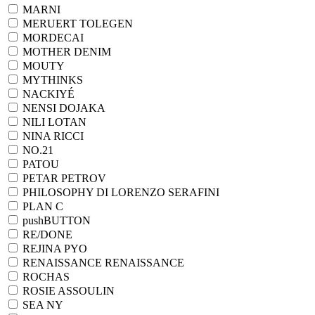
MARNI
MERUERT TOLEGEN
MORDECAI
MOTHER DENIM
MOUTY
MYTHINKS
NACKIYÉ
NENSI DOJAKA
NILI LOTAN
NINA RICCI
NO.21
PATOU
PETAR PETROV
PHILOSOPHY DI LORENZO SERAFINI
PLAN C
pushBUTTON
RE/DONE
REJINA PYO
RENAISSANCE RENAISSANCE
ROCHAS
ROSIE ASSOULIN
SEA NY