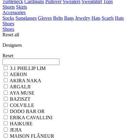
Turtleneck
Cardigans
Pullover
Sweaters
Sweatshirt
Tops
Shorts
Skirts
Accessories
Socks
Sunglasses
Gloves
Belts
Bags
Jewelry
Hats
Scarfs
Hats
Shoes
Shoes
Reset all
Designers
Reset
3.1 PHILLIP LIM
AERON
AKIRA NAKA
ARGALJI
AYA MUSE
BAZISZT
COLVILLE
DODO BAR OR
ERIKA CAVALLINI
HAIKURE
JEJIA
MAISON FLÂNEUR