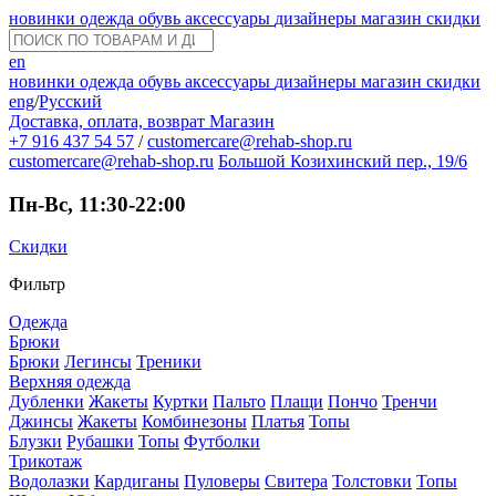
новинки
одежда
обувь
аксессуары
дизайнеры
магазин
скидки
en
новинки
одежда
обувь
аксессуары
дизайнеры
магазин
скидки
eng
/
Русский
Доставка, оплата, возврат
Магазин
+7 916 437 54 57
/
customercare@rehab-shop.ru
customercare@rehab-shop.ru
Большой Козихинский пер., 19/6
Пн-Вс, 11:30-22:00
Скидки
Фильтр
Одежда
Брюки
Брюки
Легинсы
Треники
Верхняя одежда
Дубленки
Жакеты
Куртки
Пальто
Плащи
Пончо
Тренчи
Джинсы
Жакеты
Комбинезоны
Платья
Топы
Блузки
Рубашки
Топы
Футболки
Трикотаж
Водолазки
Кардиганы
Пуловеры
Свитера
Толстовки
Топы