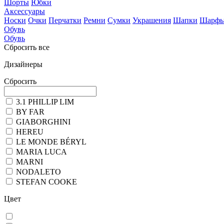
Шорты
Юбки
Аксессуары
Носки
Очки
Перчатки
Ремни
Сумки
Украшения
Шапки
Шарф
Обувь
Обувь
Сбросить все
Дизайнеры
Сбросить
3.1 PHILLIP LIM
BY FAR
GIABORGHINI
HEREU
LE MONDE BÉRYL
MARIA LUCA
MARNI
NODALETO
STEFAN COOKE
Цвет