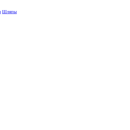
ы
Шляпы