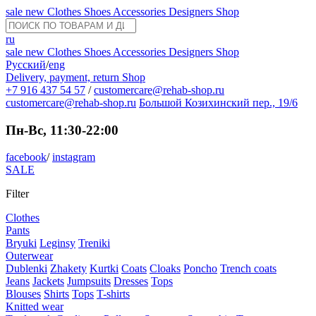
sale
new
Clothes
Shoes
Accessories
Designers
Shop
ru
sale
new
Clothes
Shoes
Accessories
Designers
Shop
Русский
/
eng
Delivery, payment, return
Shop
+7 916 437 54 57
/
customercare@rehab-shop.ru
customercare@rehab-shop.ru
Большой Козихинский пер., 19/6
Пн-Вс, 11:30-22:00
facebook
/
instagram
SALE
Filter
Clothes
Pants
Bryuki
Leginsy
Treniki
Outerwear
Dublenki
Zhakety
Kurtki
Coats
Cloaks
Poncho
Trench coats
Jeans
Jackets
Jumpsuits
Dresses
Tops
Blouses
Shirts
Tops
T-shirts
Knitted wear