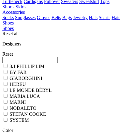
Turtleneck
Cardigans
Pullover
Sweaters
Sweatshirt
Tops
Shorts
Skirts
Accessories
Socks
Sunglasses
Gloves
Belts
Bags
Jewelry
Hats
Scarfs
Hats
Shoes
Shoes
Reset all
Designers
Reset
3.1 PHILLIP LIM
BY FAR
GIABORGHINI
HEREU
LE MONDE BÉRYL
MARIA LUCA
MARNI
NODALETO
STEFAN COOKE
SYSTEM
Color