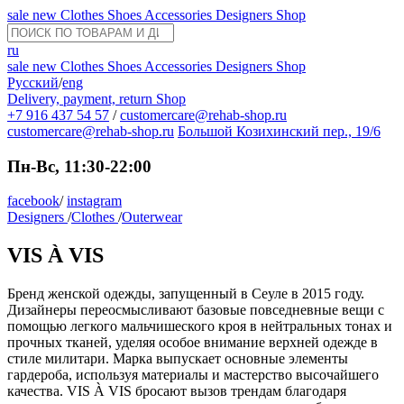
sale
new
Clothes
Shoes
Accessories
Designers
Shop
ru
sale
new
Clothes
Shoes
Accessories
Designers
Shop
Русский
/
eng
Delivery, payment, return
Shop
+7 916 437 54 57
/
customercare@rehab-shop.ru
customercare@rehab-shop.ru
Большой Козихинский пер., 19/6
Пн-Вс, 11:30-22:00
facebook
/
instagram
Designers
/
Clothes
/
Outerwear
VIS À VIS
Бренд женской одежды, запущенный в Сеуле в 2015 году.
Дизайнеры переосмысливают базовые повседневные вещи с
помощью легкого мальчишеского кроя в нейтральных тонах и
прочных тканей, уделяя особое внимание верхней одежде в
стиле милитари. Марка выпускает основные элементы
гардероба, используя материалы и мастерство высочайшего
качества. VIS À VIS бросают вызов трендам благодаря