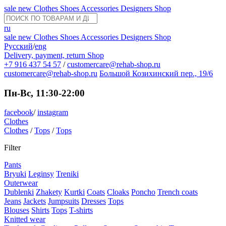
sale
new
Clothes
Shoes
Accessories
Designers
Shop
ru
sale
new
Clothes
Shoes
Accessories
Designers
Shop
Русский
/
eng
Delivery, payment, return
Shop
+7 916 437 54 57
/
customercare@rehab-shop.ru
customercare@rehab-shop.ru
Большой Козихинский пер., 19/6
Пн-Вс, 11:30-22:00
facebook
/
instagram
Clothes
Clothes
/
Tops
/
Tops
Filter
Pants
Bryuki
Leginsy
Treniki
Outerwear
Dublenki
Zhakety
Kurtki
Coats
Cloaks
Poncho
Trench coats
Jeans
Jackets
Jumpsuits
Dresses
Tops
Blouses
Shirts
Tops
T-shirts
Knitted wear