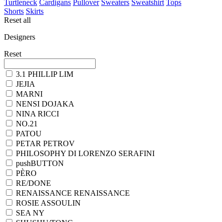
Turtleneck
Cardigans
Pullover
Sweaters
Sweatshirt
Tops
Shorts
Skirts
Reset all
Designers
Reset
3.1 PHILLIP LIM
JEJIA
MARNI
NENSI DOJAKA
NINA RICCI
NO.21
PATOU
PETAR PETROV
PHILOSOPHY DI LORENZO SERAFINI
pushBUTTON
PÈRO
RE/DONE
RENAISSANCE RENAISSANCE
ROSIE ASSOULIN
SEA NY