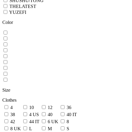
SHUSHU/TONG
THELATEST
YUZEFI
Color
Size
Clothes
4
10
12
36
38
4 US
40
40 IT
42
44 IT
6 UK
8
8 UK
L
M
S