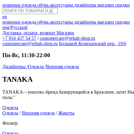
новинки
одежда
обувь
аксессуары
дизайнеры
магазин
скидки
en
новинки
одежда
обувь
аксессуары
дизайнеры
магазин
скидки
eng
/
Русский
Доставка, оплата, возврат
Магазин
+7 916 437 54 57
/
customercare@rehab-shop.ru
customercare@rehab-shop.ru
Большой Козихинский пер., 19/6
Пн-Вс, 11:30-22:00
Дизайнеры
/
Одежда
/
Верхняя одежда
TANAKA
TANAKA—унисекс-бренд базирующийся в Бруклине, штат Нью-Йо
пола."
Одежда
Одежда
/
Верхняя одежда
/
Жакеты
Фильтр
Одежда