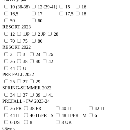
10 (36-38)
12 (39-41)
15
16
16,5
17
17,5
18
59
60
RESORT 2023
12
1JP
2 JP
28
70
75
80
RESORT 2022
2
3
24
26
36
38
40
42
44
U
PRE FALL 2022
25
27
29
SPRING-SUMMER 2022
34
37
39
41
PREFALL - FW 2023-24
36 FR
38 FR
40 IT
42 IT
44 IT
46 IT/FR - S
48 IT/FR - M
6
6 US
8
8 UK
Обувь