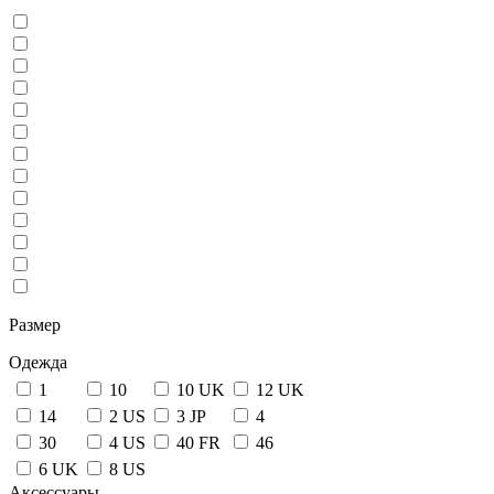
Размер
Одежда
1
10
10 UK
12 UK
14
2 US
3 JP
4
30
4 US
40 FR
46
6 UK
8 US
Аксессуары