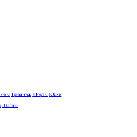
Топы
Трикотаж
Шорты
Юбки
ы
Шляпы