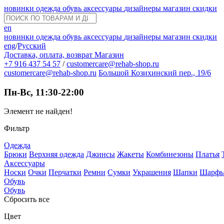
новинки
одежда
обувь
аксессуары
дизайнеры
магазин
скидки
en
новинки
одежда
обувь
аксессуары
дизайнеры
магазин
скидки
eng
/
Русский
Доставка, оплата, возврат
Магазин
+7 916 437 54 57
/
customercare@rehab-shop.ru
customercare@rehab-shop.ru
Большой Козихинский пер., 19/6
Пн-Вс, 11:30-22:00
Элемент не найден!
Фильтр
Одежда
Брюки
Верхняя одежда
Джинсы
Жакеты
Комбинезоны
Платья
Аксессуары
Носки
Очки
Перчатки
Ремни
Сумки
Украшения
Шапки
Шарф
Обувь
Обувь
Сбросить все
Цвет