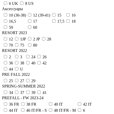
6 UK
8 US
Аксессуары
10 (36-38)
12 (39-41)
15
16
16,5
17
17,5
18
59
60
RESORT 2023
12
1JP
2 JP
28
70
75
80
RESORT 2022
2
3
24
26
36
38
40
42
44
U
PRE FALL 2022
25
27
29
SPRING-SUMMER 2022
34
37
39
41
PREFALL - FW 2023-24
36 FR
38 FR
40 IT
42 IT
44 IT
46 IT/FR - S
48 IT/FR - M
6