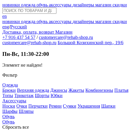
новинки
одежда
обувь
аксессуары
дизайнеры
магазин
скидки
en
новинки
одежда
обувь
аксессуары
дизайнеры
магазин
скидки
eng
/
Русский
Доставка, оплата, возврат
Магазин
+7 916 437 54 57
/
customercare@rehab-shop.ru
customercare@rehab-shop.ru
Большой Козихинский пер., 19/6
Пн-Вс, 11:30-22:00
Элемент не найден!
Фильтр
Одежда
Брюки
Верхняя одежда
Джинсы
Жакеты
Комбинезоны
Платья
Топы
Трикотаж
Шорты
Юбки
Аксессуары
Носки
Очки
Перчатки
Ремни
Сумки
Украшения
Шапки
Шарфы
Шляпы
Обувь
Обувь
Сбросить все