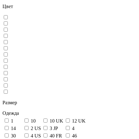
Цвет
Размер
Одежда
1
10
10 UK
12 UK
14
2 US
3 JP
4
30
4 US
40 FR
46