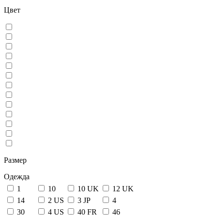
Цвет
Размер
Одежда
1
10
10 UK
12 UK
14
2 US
3 JP
4
30
4 US
40 FR
46