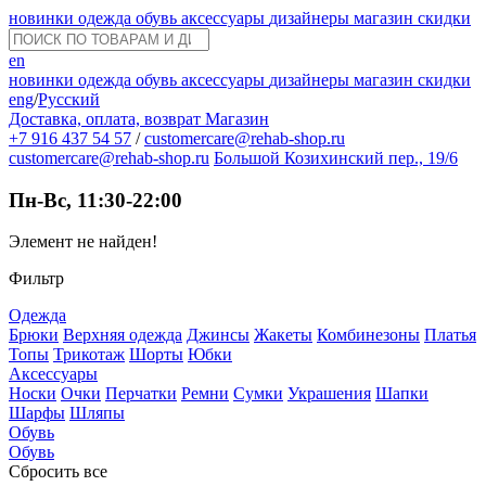
новинки
одежда
обувь
аксессуары
дизайнеры
магазин
скидки
en
новинки
одежда
обувь
аксессуары
дизайнеры
магазин
скидки
eng
/
Русский
Доставка, оплата, возврат
Магазин
+7 916 437 54 57
/
customercare@rehab-shop.ru
customercare@rehab-shop.ru
Большой Козихинский пер., 19/6
Пн-Вс, 11:30-22:00
Элемент не найден!
Фильтр
Одежда
Брюки
Верхняя одежда
Джинсы
Жакеты
Комбинезоны
Платья
Топы
Трикотаж
Шорты
Юбки
Аксессуары
Носки
Очки
Перчатки
Ремни
Сумки
Украшения
Шапки
Шарфы
Шляпы
Обувь
Обувь
Сбросить все