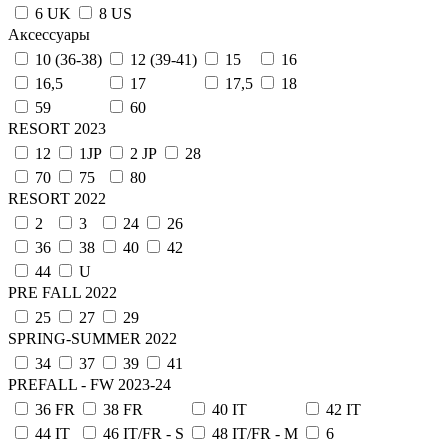
6 UK
8 US
Аксессуары
10 (36-38)
12 (39-41)
15
16
16,5
17
17,5
18
59
60
RESORT 2023
12
1JP
2 JP
28
70
75
80
RESORT 2022
2
3
24
26
36
38
40
42
44
U
PRE FALL 2022
25
27
29
SPRING-SUMMER 2022
34
37
39
41
PREFALL - FW 2023-24
36 FR
38 FR
40 IT
42 IT
44 IT
46 IT/FR - S
48 IT/FR - M
6