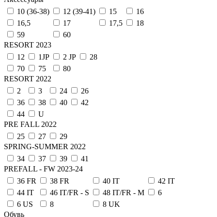
10 (36-38)
12 (39-41)
15
16
16,5
17
17,5
18
59
60
RESORT 2023
12
1JP
2 JP
28
70
75
80
RESORT 2022
2
3
24
26
36
38
40
42
44
U
PRE FALL 2022
25
27
29
SPRING-SUMMER 2022
34
37
39
41
PREFALL - FW 2023-24
36 FR
38 FR
40 IT
42 IT
44 IT
46 IT/FR - S
48 IT/FR - M
6
6 US
8
8 UK
Обувь