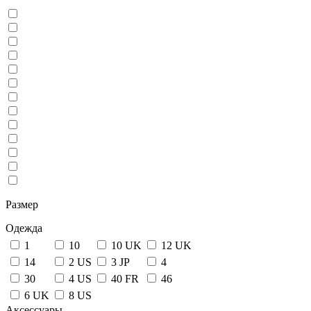
Размер
Одежда
1
10
10 UK
12 UK
14
2 US
3 JP
4
30
4 US
40 FR
46
6 UK
8 US
Аксессуары