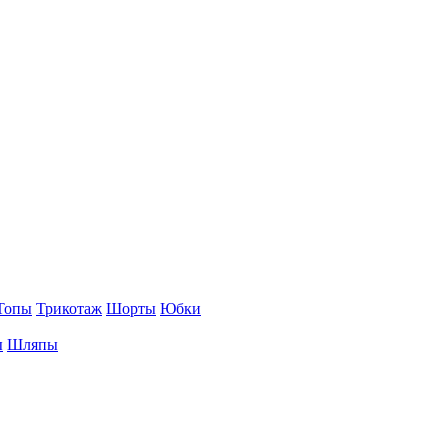
Топы
Трикотаж
Шорты
Юбки
ы
Шляпы