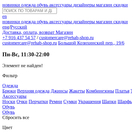
новинки
одежда
обувь
аксессуары
дизайнеры
магазин
скидки
en
новинки
одежда
обувь
аксессуары
дизайнеры
магазин
скидки
eng
/
Русский
Доставка, оплата, возврат
Магазин
+7 916 437 54 57
/
customercare@rehab-shop.ru
customercare@rehab-shop.ru
Большой Козихинский пер., 19/6
Пн-Вс, 11:30-22:00
Элемент не найден!
Фильтр
Одежда
Брюки
Верхняя одежда
Джинсы
Жакеты
Комбинезоны
Платья
Аксессуары
Носки
Очки
Перчатки
Ремни
Сумки
Украшения
Шапки
Шарф
Обувь
Обувь
Сбросить все
Цвет