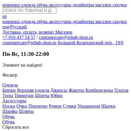
новинки
одежда
обувь
аксессуары
дизайнеры
магазин
скидки
en
новинки
одежда
обувь
аксессуары
дизайнеры
магазин
скидки
eng
/
Русский
Доставка, оплата, возврат
Магазин
+7 916 437 54 57
/
customercare@rehab-shop.ru
customercare@rehab-shop.ru
Большой Козихинский пер., 19/6
Пн-Вс, 11:30-22:00
Элемент не найден!
Фильтр
Одежда
Брюки
Верхняя одежда
Джинсы
Жакеты
Комбинезоны
Платья
Топы
Трикотаж
Шорты
Юбки
Аксессуары
Носки
Очки
Перчатки
Ремни
Сумки
Украшения
Шапки
Шарфы
Шляпы
Обувь
Обувь
Сбросить все