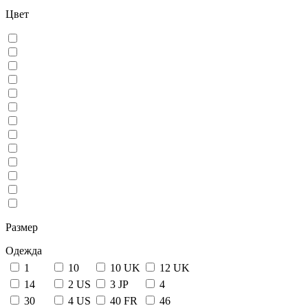
Цвет
Размер
Одежда
1
10
10 UK
12 UK
14
2 US
3 JP
4
30
4 US
40 FR
46