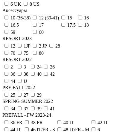
6 UK
8 US
Аксессуары
10 (36-38)
12 (39-41)
15
16
16,5
17
17,5
18
59
60
RESORT 2023
12
1JP
2 JP
28
70
75
80
RESORT 2022
2
3
24
26
36
38
40
42
44
U
PRE FALL 2022
25
27
29
SPRING-SUMMER 2022
34
37
39
41
PREFALL - FW 2023-24
36 FR
38 FR
40 IT
42 IT
44 IT
46 IT/FR - S
48 IT/FR - M
6