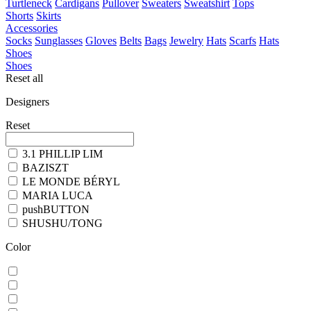
Turtleneck
Cardigans
Pullover
Sweaters
Sweatshirt
Tops
Shorts
Skirts
Accessories
Socks
Sunglasses
Gloves
Belts
Bags
Jewelry
Hats
Scarfs
Hats
Shoes
Shoes
Reset all
Designers
Reset
3.1 PHILLIP LIM
BAZISZT
LE MONDE BÉRYL
MARIA LUCA
pushBUTTON
SHUSHU/TONG
Color