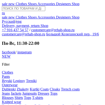
sale
new
Clothes
Shoes
Accessories
Designers
Shop
ru
sale
new
Clothes
Shoes
Accessories
Designers
Shop
Русский
/
eng
Delivery, payment, return
Shop
+7 916 437 54 57
/
customercare@rehab-shop.ru
customercare@rehab-shop.ru
Большой Козихинский пер., 19/6
Пн-Вс, 11:30-22:00
facebook
/
instagram
NEW
Filter
Clothes
Pants
Bryuki
Leginsy
Treniki
Outerwear
Dublenki
Zhakety
Kurtki
Coats
Cloaks
Trench coats
Jeans
Jackets
Jumpsuits
Dresses
Tops
Blouses
Shirts
Tops
T-shirts
Knitted wear