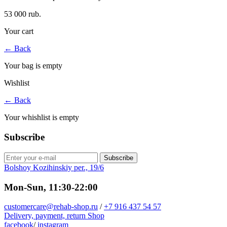
53 000 rub.
Your cart
←
Back
Your bag is empty
Wishlist
←
Back
Your whishlist is empty
Subscribe
Subscribe
Bolshoy Kozihinskiy per., 19/6
Mon-Sun, 11:30-22:00
customercare@rehab-shop.ru
/
+7 916 437 54 57
Delivery, payment, return
Shop
facebook
/
instagram