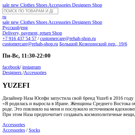
sale
new
Clothes
Shoes
Accessories
Designers
Shop
ru
sale
new
Clothes
Shoes
Accessories
Designers
Shop
Русский
/
eng
Delivery, payment, return
Shop
+7 916 437 54 57
/
customercare@rehab-shop.ru
customercare@rehab-shop.ru
Большой Козихинский пер., 19/6
Пн-Вс, 11:30-22:00
facebook
/
instagram
Designers
/
Accessories
YUZEFI
Дизайнер Наза Юсефи запустила свой бренд Yuzefi в 2016 год
«Я родилась и выросла в Иране. Женщины Среднего Востока об
роде. Это повлияло на меня и послужило источником вдохнове
При этом Наза предпочитает создавать космополитичные вещи, 
Accessories
Accessories
/
Socks