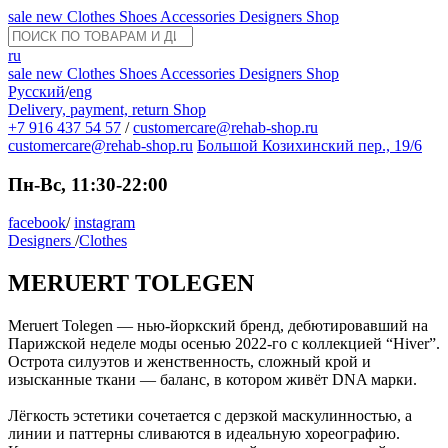
sale
new
Clothes
Shoes
Accessories
Designers
Shop
ru
sale
new
Clothes
Shoes
Accessories
Designers
Shop
Русский
/
eng
Delivery, payment, return
Shop
+7 916 437 54 57
/
customercare@rehab-shop.ru
customercare@rehab-shop.ru
Большой Козихинский пер., 19/6
Пн-Вс, 11:30-22:00
facebook
/
instagram
Designers
/
Clothes
MERUERT TOLEGEN
Meruert Tolegen — нью-йоркский бренд, дебютировавший на
Парижской неделе моды осенью 2022-го с коллекцией “Hiver”.
Острота силуэтов и женственность, сложный крой и
изысканные ткани — баланс, в котором живёт DNA марки.
Лёгкость эстетики сочетается с дерзкой маскулинностью, а
линии и паттерны сливаются в идеальную хореографию.