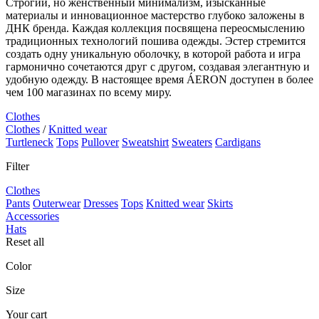
Строгий, но женственный минимализм, изысканные
материалы и инновационное мастерство глубоко заложены в
ДНК бренда. Каждая коллекция посвящена переосмыслению
традиционных технологий пошива одежды. Эстер стремится
создать одну уникальную оболочку, в которой работа и игра
гармонично сочетаются друг с другом, создавая элегантную и
удобную одежду. В настоящее время ÁERON доступен в более
чем 100 магазинах по всему миру.
Clothes
Clothes
/
Knitted wear
Turtleneck
Tops
Pullover
Sweatshirt
Sweaters
Cardigans
Filter
Clothes
Pants
Outerwear
Dresses
Tops
Knitted wear
Skirts
Accessories
Hats
Reset all
Color
Size
Your cart