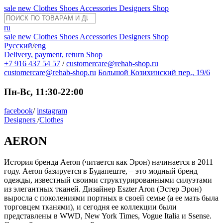
sale
new
Clothes
Shoes
Accessories
Designers
Shop
ru
sale
new
Clothes
Shoes
Accessories
Designers
Shop
Русский
/
eng
Delivery, payment, return
Shop
+7 916 437 54 57
/
customercare@rehab-shop.ru
customercare@rehab-shop.ru
Большой Козихинский пер., 19/6
Пн-Вс, 11:30-22:00
facebook
/
instagram
Designers
/
Clothes
AERON
История бренда Aeron (читается как Эрон) начинается в 2011
году. Aeron базируется в Будапеште, – это модный бренд
одежды, известный своими структурированными силуэтами
из элегантных тканей. Дизайнер Eszter Aron (Эстер Эрон)
выросла с поколениями портных в своей семье (а ее мать была
торговцем тканями), и сегодня ее коллекции были
представлены в WWD, New York Times, Vogue Italia и Ssense.