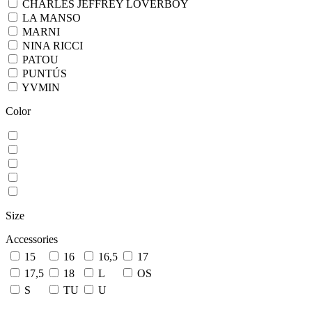
CHARLES JEFFREY LOVERBOY
LA MANSO
MARNI
NINA RICCI
PATOU
PUNTÚS
YVMIN
Color
Size
Accessories
15
16
16,5
17
17,5
18
L
OS
S
TU
U