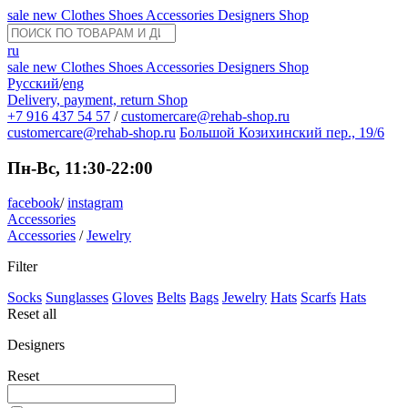
sale
new
Clothes
Shoes
Accessories
Designers
Shop
ru
sale
new
Clothes
Shoes
Accessories
Designers
Shop
Русский
/
eng
Delivery, payment, return
Shop
+7 916 437 54 57
/
customercare@rehab-shop.ru
customercare@rehab-shop.ru
Большой Козихинский пер., 19/6
Пн-Вс, 11:30-22:00
facebook
/
instagram
Accessories
Accessories
/
Jewelry
Filter
Socks
Sunglasses
Gloves
Belts
Bags
Jewelry
Hats
Scarfs
Hats
Reset all
Designers
Reset