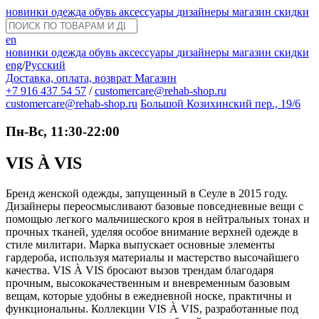
новинки
одежда
обувь
аксессуары
дизайнеры
магазин
скидки
en
новинки
одежда
обувь
аксессуары
дизайнеры
магазин
скидки
eng
/
Русский
Доставка, оплата, возврат
Магазин
+7 916 437 54 57
/
customercare@rehab-shop.ru
customercare@rehab-shop.ru
Большой Козихинский пер., 19/6
Пн-Вс, 11:30-22:00
VIS À VIS
Бренд женской одежды, запущенный в Сеуле в 2015 году.
Дизайнеры переосмысливают базовые повседневные вещи с
помощью легкого мальчишеского кроя в нейтральных тонах и
прочных тканей, уделяя особое внимание верхней одежде в
стиле милитари. Марка выпускает основные элементы
гардероба, используя материалы и мастерство высочайшего
качества. VIS À VIS бросают вызов трендам благодаря
прочным, высококачественным и вневременным базовым
вещам, которые удобны в ежедневной носке, практичны и
функциональны. Коллекции VIS À VIS, разработанные под