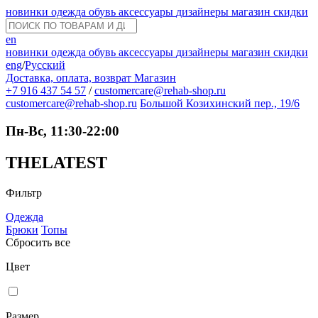
новинки
одежда
обувь
аксессуары
дизайнеры
магазин
скидки
en
новинки
одежда
обувь
аксессуары
дизайнеры
магазин
скидки
eng
/
Русский
Доставка, оплата, возврат
Магазин
+7 916 437 54 57
/
customercare@rehab-shop.ru
customercare@rehab-shop.ru
Большой Козихинский пер., 19/6
Пн-Вс, 11:30-22:00
THELATEST
Фильтр
Одежда
Брюки
Топы
Сбросить все
Цвет
Размер