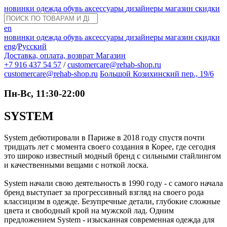
новинки
одежда
обувь
аксессуары
дизайнеры
магазин
скидки
en
новинки
одежда
обувь
аксессуары
дизайнеры
магазин
скидки
eng
/
Русский
Доставка, оплата, возврат
Магазин
+7 916 437 54 57
/
customercare@rehab-shop.ru
customercare@rehab-shop.ru
Большой Козихинский пер., 19/6
Пн-Вс, 11:30-22:00
SYSTEM
System дебютировали в Париже в 2018 году спустя почти
тридцать лет с момента своего создания в Корее, где сегодня
это широко известный модный бренд с сильными стайлингом
и качественными вещами с ноткой лоска.
System начали свою деятельность в 1990 году - с самого начала
бренд выступает за прогрессивный взгляд на своего рода
классицизм в одежде. Безупречные детали, глубокие сложные
цвета и свободный крой на мужской лад. Одним
предложением System - изысканная современная одежда для