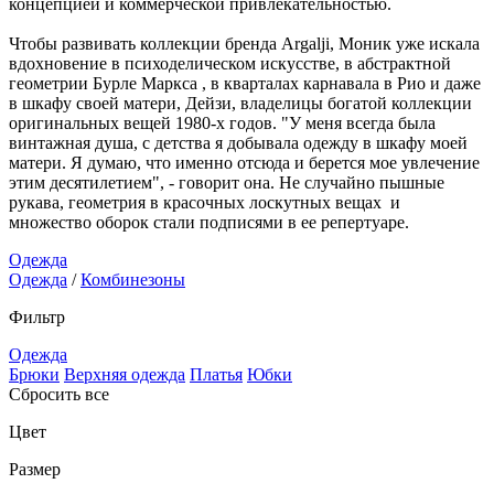
концепцией и коммерческой привлекательностью.
Чтобы развивать коллекции бренда Argalji, Моник уже искала
вдохновение в психоделическом искусстве, в абстрактной
геометрии Бурле Маркса , в кварталах карнавала в Рио и даже
в шкафу своей матери, Дейзи, владелицы богатой коллекции
оригинальных вещей 1980-х годов. "У меня всегда была
винтажная душа, с детства я добывала одежду в шкафу моей
матери. Я думаю, что именно отсюда и берется мое увлечение
этим десятилетием", - говорит она. Не случайно пышные
рукава, геометрия в красочных лоскутных вещах и
множество оборок стали подписями в ее репертуаре.
Одежда
Одежда
/
Комбинезоны
Фильтр
Одежда
Брюки
Верхняя одежда
Платья
Юбки
Сбросить все
Цвет
Размер