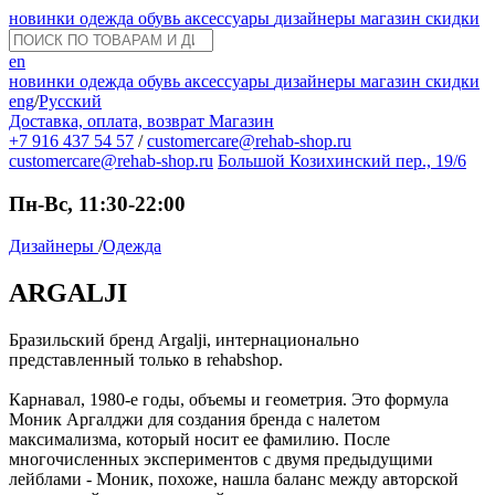
новинки
одежда
обувь
аксессуары
дизайнеры
магазин
скидки
en
новинки
одежда
обувь
аксессуары
дизайнеры
магазин
скидки
eng
/
Русский
Доставка, оплата, возврат
Магазин
+7 916 437 54 57
/
customercare@rehab-shop.ru
customercare@rehab-shop.ru
Большой Козихинский пер., 19/6
Пн-Вс, 11:30-22:00
Дизайнеры
/
Одежда
ARGALJI
Бразильский бренд Argalji, интернационально
представленный только в rehabshop.
Карнавал, 1980-е годы, объемы и геометрия. Это формула
Моник Аргалджи для создания бренда с налетом
максимализма, который носит ее фамилию. После
многочисленных экспериментов с двумя предыдущими
лейблами - Моник, похоже, нашла баланс между авторской