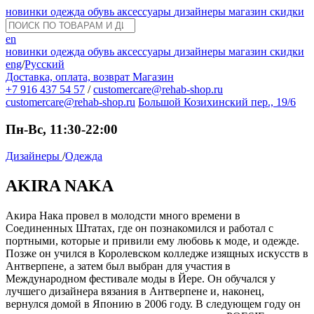
новинки
одежда
обувь
аксессуары
дизайнеры
магазин
скидки
en
новинки
одежда
обувь
аксессуары
дизайнеры
магазин
скидки
eng
/
Русский
Доставка, оплата, возврат
Магазин
+7 916 437 54 57
/
customercare@rehab-shop.ru
customercare@rehab-shop.ru
Большой Козихинский пер., 19/6
Пн-Вс, 11:30-22:00
Дизайнеры
/
Одежда
AKIRA NAKA
Акира Нака провел в молодсти много времени в
Соединенных Штатах, где он познакомился и работал с
портными, которые и привили ему любовь к моде, и одежде.
Позже он учился в Королевском колледже изящных искусств в
Антверпене, а затем был выбран для участия в
Международном фестивале моды в Йере. Он обучался у
лучшего дизайнера вязания в Антверпене и, наконец,
вернулся домой в Японию в 2006 году. В следующем году он