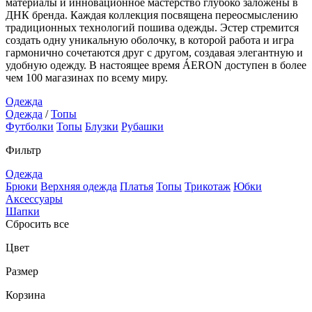
материалы и инновационное мастерство глубоко заложены в
ДНК бренда. Каждая коллекция посвящена переосмыслению
традиционных технологий пошива одежды. Эстер стремится
создать одну уникальную оболочку, в которой работа и игра
гармонично сочетаются друг с другом, создавая элегантную и
удобную одежду. В настоящее время ÁERON доступен в более
чем 100 магазинах по всему миру.
Одежда
Одежда
/
Топы
Футболки
Топы
Блузки
Рубашки
Фильтр
Одежда
Брюки
Верхняя одежда
Платья
Топы
Трикотаж
Юбки
Аксессуары
Шапки
Сбросить все
Цвет
Размер
Корзина