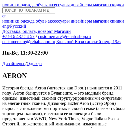
новинки
одежда
обувь
аксессуары
дизайнеры
магазин
скидки
en
новинки
одежда
обувь
аксессуары
дизайнеры
магазин
скидки
eng
/
Русский
Доставка, оплата, возврат
Магазин
+7 916 437 54 57
/
customercare@rehab-shop.ru
customercare@rehab-shop.ru
Большой Козихинский пер., 19/6
Пн-Вс, 11:30-22:00
Дизайнеры
/
Одежда
AERON
История бренда Aeron (читается как Эрон) начинается в 2011
году. Aeron базируется в Будапеште, – это модный бренд
одежды, известный своими структурированными силуэтами
из элегантных тканей. Дизайнер Eszter Aron (Эстер Эрон)
выросла с поколениями портных в своей семье (а ее мать была
торговцем тканями), и сегодня ее коллекции были
представлены в WWD, New York Times, Vogue Italia и Ssense.
Строгий, но женственный минимализм, изысканные