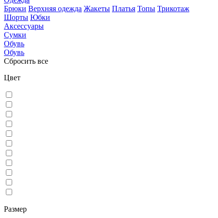
Брюки
Верхняя одежда
Жакеты
Платья
Топы
Трикотаж
Шорты
Юбки
Аксессуары
Сумки
Обувь
Обувь
Сбросить все
Цвет
Размер