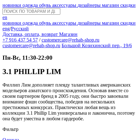
новинки
одежда
обувь
аксессуары
дизайнеры
магазин
скидки
en
новинки
одежда
обувь
аксессуары
дизайнеры
магазин
скидки
eng
/
Русский
Доставка, оплата, возврат
Магазин
+7 916 437 54 57
/
customercare@rehab-shop.ru
customercare@rehab-shop.ru
Большой Козихинский пер., 19/6
Пн-Вс, 11:30-22:00
3.1 PHILLIP LIM
Филлип Лим дополняет плеяду талантливых американских
модельеров азиатского происхождения. Основав вместе со
своим партнером бренд в 2005 году, они быстро завоевали
внимание фэшн сообщества, победив на нескольких
престижных конкурсах. Практически любая вещь из
коллекции 3.1 Phillip Lim универсальна и лаконична, поэтому
она будет уместна в любом гардеробе.
Фильтр
Одежда