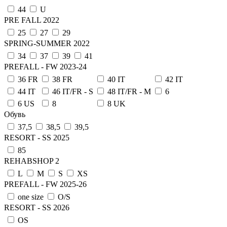
44
U
PRE FALL 2022
25
27
29
SPRING-SUMMER 2022
34
37
39
41
PREFALL - FW 2023-24
36 FR
38 FR
40 IT
42 IT
44 IT
46 IT/FR - S
48 IT/FR - M
6
6 US
8
8 UK
Обувь
37,5
38,5
39,5
RESORT - SS 2025
85
REHABSHOP 2
L
M
S
XS
PREFALL - FW 2025-26
one size
О/S
RESORT - SS 2026
OS