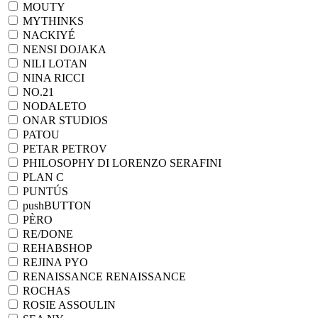
MOUTY
MYTHINKS
NACKIYÉ
NENSI DOJAKA
NILI LOTAN
NINA RICCI
NO.21
NODALETO
ONAR STUDIOS
PATOU
PETAR PETROV
PHILOSOPHY DI LORENZO SERAFINI
PLAN C
PUNTÚS
pushBUTTON
PÈRO
RE/DONE
REHABSHOP
REJINA PYO
RENAISSANCE RENAISSANCE
ROCHAS
ROSIE ASSOULIN