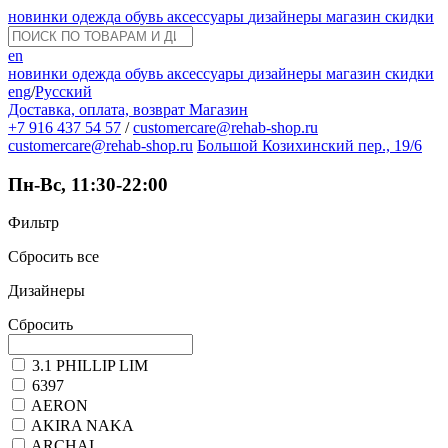
новинки
одежда
обувь
аксессуары
дизайнеры
магазин
скидки
en
новинки
одежда
обувь
аксессуары
дизайнеры
магазин
скидки
eng
/
Русский
Доставка, оплата, возврат
Магазин
+7 916 437 54 57
/
customercare@rehab-shop.ru
customercare@rehab-shop.ru
Большой Козихинский пер., 19/6
Пн-Вс, 11:30-22:00
Фильтр
Сбросить все
Дизайнеры
Сбросить
3.1 PHILLIP LIM
6397
AERON
AKIRA NAKA
ARCHAI