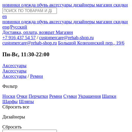
новинки
одежда
обувь
аксессуары
дизайнеры
магазин
скидки
en
новинки
одежда
обувь
аксессуары
дизайнеры
магазин
скидки
eng
/
Русский
Доставка, оплата, возврат
Магазин
+7 916 437 54 57
/
customercare@rehab-shop.ru
customercare@rehab-shop.ru
Большой Козихинский пер., 19/6
Пн-Вс, 11:30-22:00
Аксессуары
Аксессуары
Аксессуары
/
Ремни
Фильтр
Носки
Очки
Перчатки
Ремни
Сумки
Украшения
Шапки
Шарфы
Шляпы
Сбросить все
Дизайнеры
Сбросить