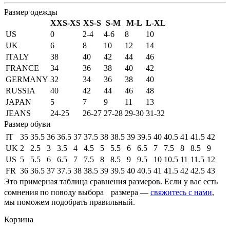
Размер одежды
XXS-XS
XS-S
S-M
M-L
L-XL
US
0
2-4
4-6
8
10
UK
6
8
10
12
14
ITALY
38
40
42
44
46
FRANCE
34
36
38
40
42
GERMANY
32
34
36
38
40
RUSSIA
40
42
44
46
48
JAPAN
5
7
9
11
13
JEANS
24-25
26-27
27-28
29-30
31-32
Размер обуви
IT
35
35.5
36
36.5
37
37.5
38
38.5
39
39.5
40
40.5
41
41.5
42
UK
2
2.5
3
3.5
4
4.5
5
5.5
6
6.5
7
7.5
8
8.5
9
US
5
5.5
6
6.5
7
7.5
8
8.5
9
9.5
10
10.5
11
11.5
12
FR
36
36.5
37
37.5
38
38.5
39
39.5
40
40.5
41
41.5
42
42.5
43
Это примерная таблица сравнения размеров. Если у вас есть
сомнения по поводу выбора размера —
свяжитесь с нами
,
мы поможем подобрать правильный.
Корзина