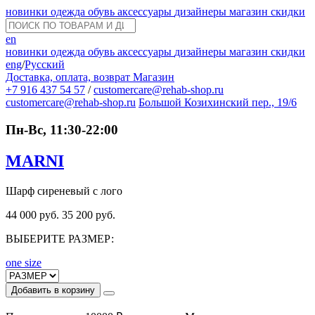
новинки
одежда
обувь
аксессуары
дизайнеры
магазин
скидки
en
новинки
одежда
обувь
аксессуары
дизайнеры
магазин
скидки
eng
/
Русский
Доставка, оплата, возврат
Магазин
+7 916 437 54 57
/
customercare@rehab-shop.ru
customercare@rehab-shop.ru
Большой Козихинский пер., 19/6
Пн-Вс, 11:30-22:00
MARNI
Шарф сиреневый с лого
44 000 руб.
35 200 руб.
ВЫБЕРИТЕ РАЗМЕР:
one size
Добавить в корзину