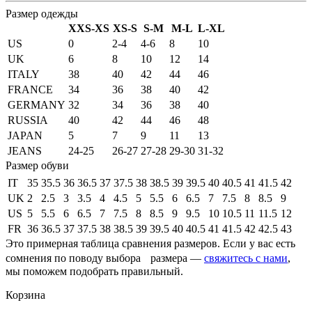
Размер одежды
XXS-XS
XS-S
S-M
M-L
L-XL
US
0
2-4
4-6
8
10
UK
6
8
10
12
14
ITALY
38
40
42
44
46
FRANCE
34
36
38
40
42
GERMANY
32
34
36
38
40
RUSSIA
40
42
44
46
48
JAPAN
5
7
9
11
13
JEANS
24-25
26-27
27-28
29-30
31-32
Размер обуви
IT
35
35.5
36
36.5
37
37.5
38
38.5
39
39.5
40
40.5
41
41.5
42
UK
2
2.5
3
3.5
4
4.5
5
5.5
6
6.5
7
7.5
8
8.5
9
US
5
5.5
6
6.5
7
7.5
8
8.5
9
9.5
10
10.5
11
11.5
12
FR
36
36.5
37
37.5
38
38.5
39
39.5
40
40.5
41
41.5
42
42.5
43
Это примерная таблица сравнения размеров. Если у вас есть
сомнения по поводу выбора размера —
свяжитесь с нами
,
мы поможем подобрать правильный.
Корзина