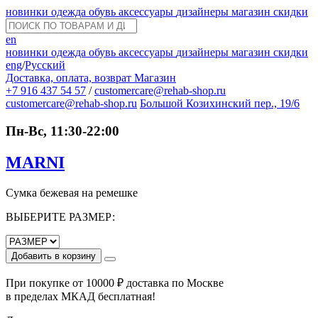
новинки
одежда
обувь
аксессуары
дизайнеры
магазин
скидки
en
новинки
одежда
обувь
аксессуары
дизайнеры
магазин
скидки
eng
/
Русский
Доставка, оплата, возврат
Магазин
+7 916 437 54 57
/
customercare@rehab-shop.ru
customercare@rehab-shop.ru
Большой Козихинский пер., 19/6
Пн-Вс, 11:30-22:00
MARNI
Сумка бежевая на ремешке
ВЫБЕРИТЕ РАЗМЕР:
Добавить в корзину
При покупке от 10000 ₽ доставка по Москве
в пределах МКАД бесплатная!