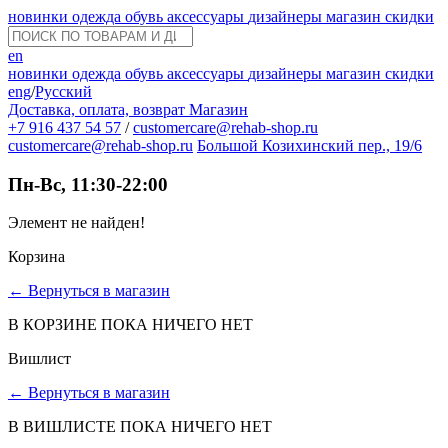
новинки
одежда
обувь
аксессуары
дизайнеры
магазин
скидки
en
новинки
одежда
обувь
аксессуары
дизайнеры
магазин
скидки
eng
/
Русский
Доставка, оплата, возврат
Магазин
+7 916 437 54 57
/
customercare@rehab-shop.ru
customercare@rehab-shop.ru
Большой Козихинский пер., 19/6
Пн-Вс, 11:30-22:00
Элемент не найден!
Корзина
←
Вернуться в магазин
В КОРЗИНЕ ПОКА НИЧЕГО НЕТ
Вишлист
←
Вернуться в магазин
В ВИШЛИСТЕ ПОКА НИЧЕГО НЕТ