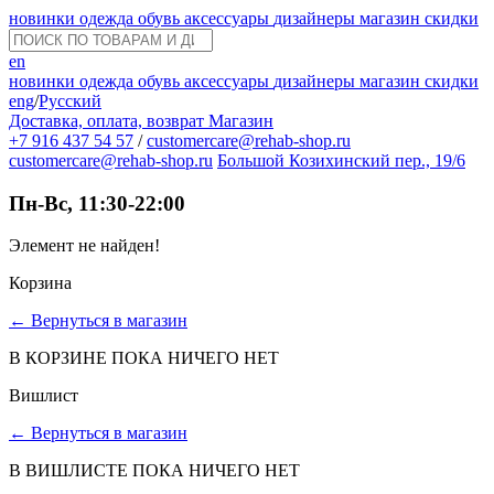
новинки
одежда
обувь
аксессуары
дизайнеры
магазин
скидки
en
новинки
одежда
обувь
аксессуары
дизайнеры
магазин
скидки
eng
/
Русский
Доставка, оплата, возврат
Магазин
+7 916 437 54 57
/
customercare@rehab-shop.ru
customercare@rehab-shop.ru
Большой Козихинский пер., 19/6
Пн-Вс, 11:30-22:00
Элемент не найден!
Корзина
←
Вернуться в магазин
В КОРЗИНЕ ПОКА НИЧЕГО НЕТ
Вишлист
←
Вернуться в магазин
В ВИШЛИСТЕ ПОКА НИЧЕГО НЕТ