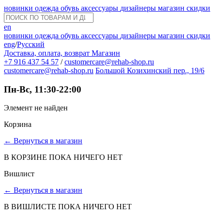
новинки
одежда
обувь
аксессуары
дизайнеры
магазин
скидки
en
новинки
одежда
обувь
аксессуары
дизайнеры
магазин
скидки
eng
/
Русский
Доставка, оплата, возврат
Магазин
+7 916 437 54 57
/
customercare@rehab-shop.ru
customercare@rehab-shop.ru
Большой Козихинский пер., 19/6
Пн-Вс, 11:30-22:00
Элемент не найден
Корзина
←
Вернуться в магазин
В КОРЗИНЕ ПОКА НИЧЕГО НЕТ
Вишлист
←
Вернуться в магазин
В ВИШЛИСТЕ ПОКА НИЧЕГО НЕТ