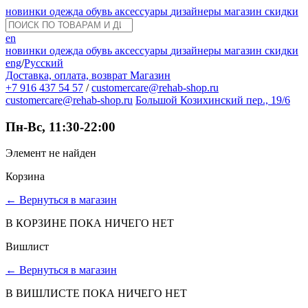
новинки
одежда
обувь
аксессуары
дизайнеры
магазин
скидки
en
новинки
одежда
обувь
аксессуары
дизайнеры
магазин
скидки
eng
/
Русский
Доставка, оплата, возврат
Магазин
+7 916 437 54 57
/
customercare@rehab-shop.ru
customercare@rehab-shop.ru
Большой Козихинский пер., 19/6
Пн-Вс, 11:30-22:00
Элемент не найден
Корзина
←
Вернуться в магазин
В КОРЗИНЕ ПОКА НИЧЕГО НЕТ
Вишлист
←
Вернуться в магазин
В ВИШЛИСТЕ ПОКА НИЧЕГО НЕТ