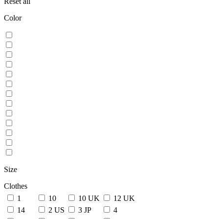
Reset all
Color
Size
Clothes
1
10
10 UK
12 UK
14
2 US
3 JP
4