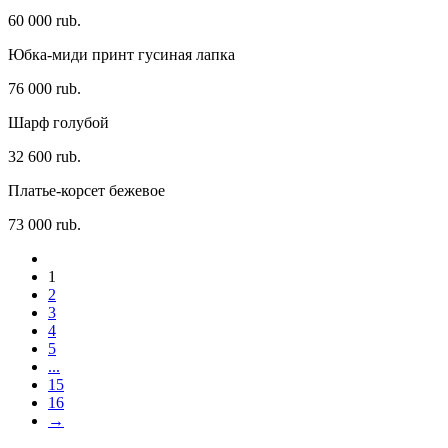
60 000 rub.
Юбка-миди принт гусиная лапка
76 000 rub.
Шарф голубой
32 600 rub.
Платье-корсет бежевое
73 000 rub.
1
2
3
4
5
...
15
16
→