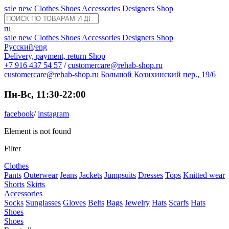
sale
new
Clothes
Shoes
Accessories
Designers
Shop
ru
sale
new
Clothes
Shoes
Accessories
Designers
Shop
Русский
/
eng
Delivery, payment, return
Shop
+7 916 437 54 57
/
customercare@rehab-shop.ru
customercare@rehab-shop.ru
Большой Козихинский пер., 19/6
Пн-Вс, 11:30-22:00
facebook
/
instagram
Element is not found
Filter
Clothes
Pants
Outerwear
Jeans
Jackets
Jumpsuits
Dresses
Tops
Knitted wear
Shorts
Skirts
Accessories
Socks
Sunglasses
Gloves
Belts
Bags
Jewelry
Hats
Scarfs
Hats
Shoes
Shoes