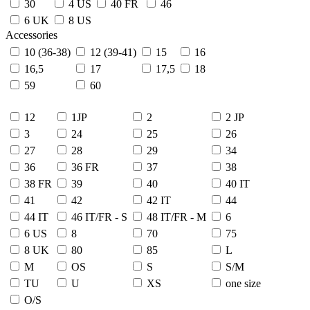
30
4 US
40 FR
46
6 UK
8 US
Accessories
10 (36-38)
12 (39-41)
15
16
16,5
17
17,5
18
59
60
12
1JP
2
2 JP
3
24
25
26
27
28
29
34
36
36 FR
37
38
38 FR
39
40
40 IT
41
42
42 IT
44
44 IT
46 IT/FR - S
48 IT/FR - M
6
6 US
8
70
75
8 UK
80
85
L
M
OS
S
S/M
TU
U
XS
one size
О/S