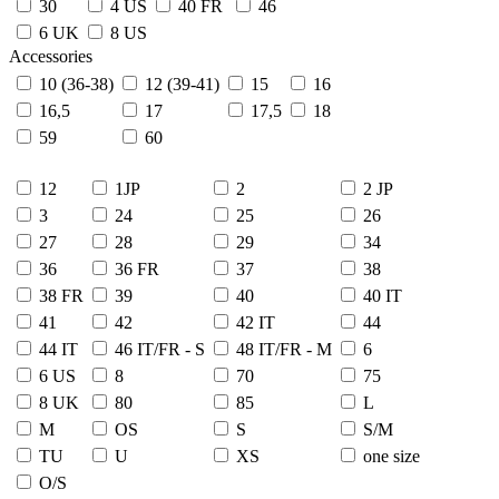
30
4 US
40 FR
46
6 UK
8 US
Accessories
10 (36-38)
12 (39-41)
15
16
16,5
17
17,5
18
59
60
12
1JP
2
2 JP
3
24
25
26
27
28
29
34
36
36 FR
37
38
38 FR
39
40
40 IT
41
42
42 IT
44
44 IT
46 IT/FR - S
48 IT/FR - M
6
6 US
8
70
75
8 UK
80
85
L
M
OS
S
S/M
TU
U
XS
one size
О/S