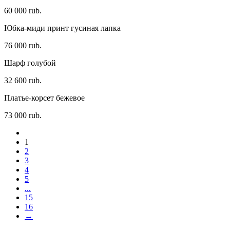
60 000 rub.
Юбка-миди принт гусиная лапка
76 000 rub.
Шарф голубой
32 600 rub.
Платье-корсет бежевое
73 000 rub.
1
2
3
4
5
...
15
16
→