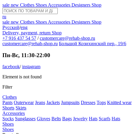
sale
new
Clothes
Shoes
Accessories
Designers
Shop
ru
sale
new
Clothes
Shoes
Accessories
Designers
Shop
Русский
/
eng
Delivery, payment, return
Shop
+7 916 437 54 57
/
customercare@rehab-shop.ru
customercare@rehab-shop.ru
Большой Козихинский пер., 19/6
Пн-Вс, 11:30-22:00
facebook
/
instagram
Element is not found
Filter
Clothes
Pants
Outerwear
Jeans
Jackets
Jumpsuits
Dresses
Tops
Knitted wear
Shorts
Skirts
Accessories
Socks
Sunglasses
Gloves
Belts
Bags
Jewelry
Hats
Scarfs
Hats
Shoes
Shoes