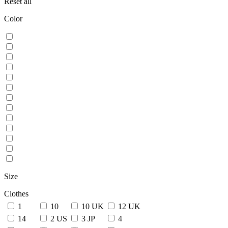
Reset all
Color
Size
Clothes
1
10
10 UK
12 UK
14
2 US
3 JP
4