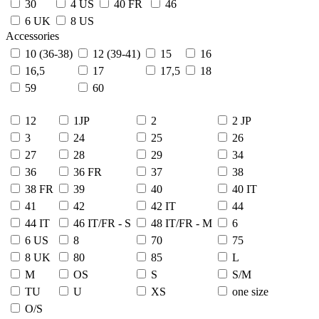
30
4 US
40 FR
46
6 UK
8 US
Accessories
10 (36-38)
12 (39-41)
15
16
16,5
17
17,5
18
59
60
12
1JP
2
2 JP
3
24
25
26
27
28
29
34
36
36 FR
37
38
38 FR
39
40
40 IT
41
42
42 IT
44
44 IT
46 IT/FR - S
48 IT/FR - M
6
6 US
8
70
75
8 UK
80
85
L
M
OS
S
S/M
TU
U
XS
one size
О/S