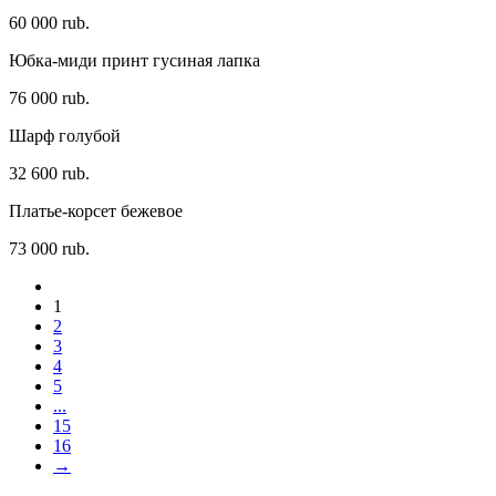
60 000 rub.
Юбка-миди принт гусиная лапка
76 000 rub.
Шарф голубой
32 600 rub.
Платье-корсет бежевое
73 000 rub.
1
2
3
4
5
...
15
16
→