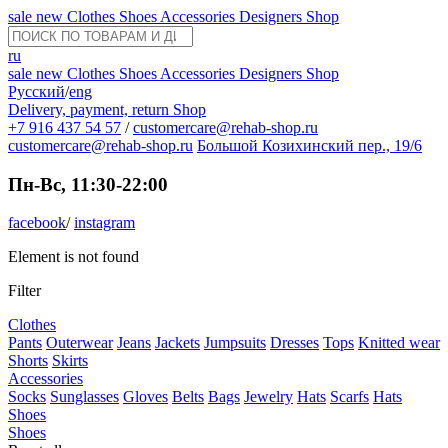
sale
new
Clothes
Shoes
Accessories
Designers
Shop
ru
sale
new
Clothes
Shoes
Accessories
Designers
Shop
Русский
/
eng
Delivery, payment, return
Shop
+7 916 437 54 57
/
customercare@rehab-shop.ru
customercare@rehab-shop.ru
Большой Козихинский пер., 19/6
Пн-Вс, 11:30-22:00
facebook
/
instagram
Element is not found
Filter
Clothes
Pants
Outerwear
Jeans
Jackets
Jumpsuits
Dresses
Tops
Knitted wear
Shorts
Skirts
Accessories
Socks
Sunglasses
Gloves
Belts
Bags
Jewelry
Hats
Scarfs
Hats
Shoes
Shoes