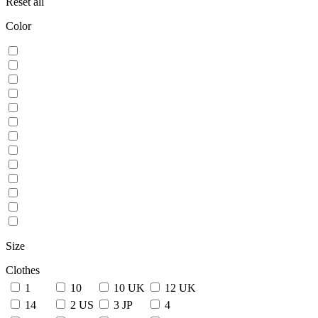
Reset all
Color
Size
Clothes
1
10
10 UK
12 UK
14
2 US
3 JP
4