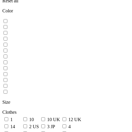
Reset all
Color
Size
Clothes
1
10
10 UK
12 UK
14
2 US
3 JP
4