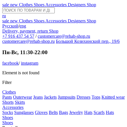
sale
new
Clothes
Shoes
Accessories
Designers
Shop
ru
sale
new
Clothes
Shoes
Accessories
Designers
Shop
Русский
/
eng
Delivery, payment, return
Shop
+7 916 437 54 57
/
customercare@rehab-shop.ru
customercare@rehab-shop.ru
Большой Козихинский пер., 19/6
Пн-Вс, 11:30-22:00
facebook
/
instagram
Element is not found
Filter
Clothes
Pants
Outerwear
Jeans
Jackets
Jumpsuits
Dresses
Tops
Knitted wear
Shorts
Skirts
Accessories
Socks
Sunglasses
Gloves
Belts
Bags
Jewelry
Hats
Scarfs
Hats
Shoes
Shoes