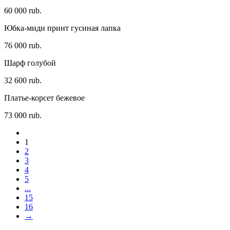
60 000 rub.
Юбка-миди принт гусиная лапка
76 000 rub.
Шарф голубой
32 600 rub.
Платье-корсет бежевое
73 000 rub.
1
2
3
4
5
...
15
16
→