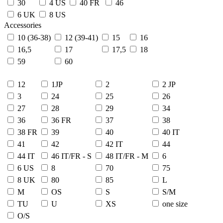
30
4 US
40 FR
46
6 UK
8 US
Accessories
10 (36-38)
12 (39-41)
15
16
16,5
17
17,5
18
59
60
12
1JP
2
2 JP
3
24
25
26
27
28
29
34
36
36 FR
37
38
38 FR
39
40
40 IT
41
42
42 IT
44
44 IT
46 IT/FR - S
48 IT/FR - M
6
6 US
8
70
75
8 UK
80
85
L
M
OS
S
S/M
TU
U
XS
one size
О/S