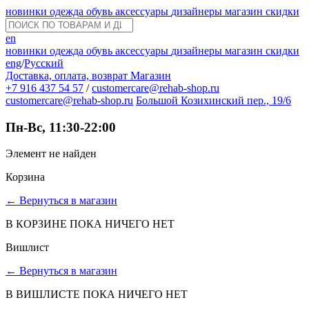
новинки
одежда
обувь
аксессуары
дизайнеры
магазин
скидки
en
новинки
одежда
обувь
аксессуары
дизайнеры
магазин
скидки
eng
/
Русский
Доставка, оплата, возврат
Магазин
+7 916 437 54 57
/
customercare@rehab-shop.ru
customercare@rehab-shop.ru
Большой Козихинский пер., 19/6
Пн-Вс, 11:30-22:00
Элемент не найден
Корзина
←
Вернуться в магазин
В КОРЗИНЕ ПОКА НИЧЕГО НЕТ
Вишлист
←
Вернуться в магазин
В ВИШЛИСТЕ ПОКА НИЧЕГО НЕТ