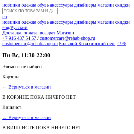
новинки
одежда
обувь
аксессуары
дизайнеры
магазин
скидки
en
новинки
одежда
обувь
аксессуары
дизайнеры
магазин
скидки
eng
/
Русский
Доставка, оплата, возврат
Магазин
+7 916 437 54 57
/
customercare@rehab-shop.ru
customercare@rehab-shop.ru
Большой Козихинский пер., 19/6
Пн-Вс, 11:30-22:00
Элемент не найден
Корзина
←
Вернуться в магазин
В КОРЗИНЕ ПОКА НИЧЕГО НЕТ
Вишлист
←
Вернуться в магазин
В ВИШЛИСТЕ ПОКА НИЧЕГО НЕТ