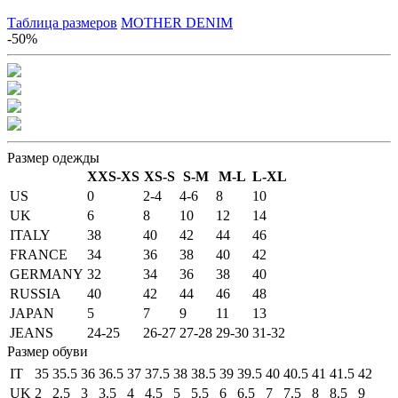
Таблица размеров
MOTHER DENIM
-50%
Размер одежды
XXS-XS
XS-S
S-M
M-L
L-XL
US
0
2-4
4-6
8
10
UK
6
8
10
12
14
ITALY
38
40
42
44
46
FRANCE
34
36
38
40
42
GERMANY
32
34
36
38
40
RUSSIA
40
42
44
46
48
JAPAN
5
7
9
11
13
JEANS
24-25
26-27
27-28
29-30
31-32
Размер обуви
IT
35
35.5
36
36.5
37
37.5
38
38.5
39
39.5
40
40.5
41
41.5
42
UK
2
2.5
3
3.5
4
4.5
5
5.5
6
6.5
7
7.5
8
8.5
9