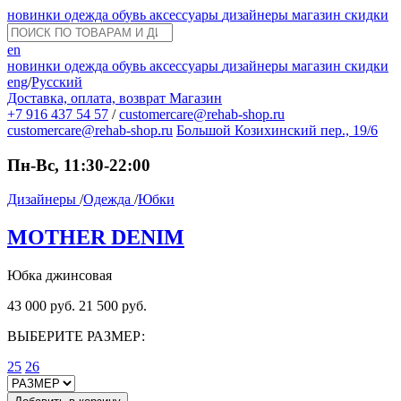
новинки
одежда
обувь
аксессуары
дизайнеры
магазин
скидки
en
новинки
одежда
обувь
аксессуары
дизайнеры
магазин
скидки
eng
/
Русский
Доставка, оплата, возврат
Магазин
+7 916 437 54 57
/
customercare@rehab-shop.ru
customercare@rehab-shop.ru
Большой Козихинский пер., 19/6
Пн-Вс, 11:30-22:00
Дизайнеры
/
Одежда
/
Юбки
MOTHER DENIM
Юбка джинсовая
43 000 руб.
21 500 руб.
ВЫБЕРИТЕ РАЗМЕР:
25
26