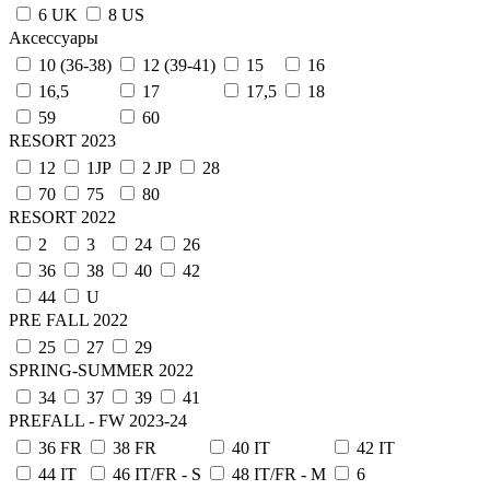
6 UK
8 US
Аксессуары
10 (36-38)
12 (39-41)
15
16
16,5
17
17,5
18
59
60
RESORT 2023
12
1JP
2 JP
28
70
75
80
RESORT 2022
2
3
24
26
36
38
40
42
44
U
PRE FALL 2022
25
27
29
SPRING-SUMMER 2022
34
37
39
41
PREFALL - FW 2023-24
36 FR
38 FR
40 IT
42 IT
44 IT
46 IT/FR - S
48 IT/FR - M
6