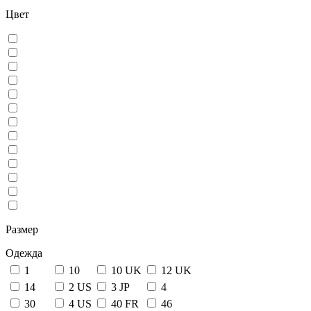
Цвет
Размер
Одежда
1
10
10 UK
12 UK
14
2 US
3 JP
4
30
4 US
40 FR
46