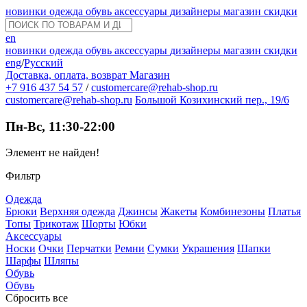
новинки
одежда
обувь
аксессуары
дизайнеры
магазин
скидки
en
новинки
одежда
обувь
аксессуары
дизайнеры
магазин
скидки
eng
/
Русский
Доставка, оплата, возврат
Магазин
+7 916 437 54 57
/
customercare@rehab-shop.ru
customercare@rehab-shop.ru
Большой Козихинский пер., 19/6
Пн-Вс, 11:30-22:00
Элемент не найден!
Фильтр
Одежда
Брюки
Верхняя одежда
Джинсы
Жакеты
Комбинезоны
Платья
Топы
Трикотаж
Шорты
Юбки
Аксессуары
Носки
Очки
Перчатки
Ремни
Сумки
Украшения
Шапки
Шарфы
Шляпы
Обувь
Обувь
Сбросить все