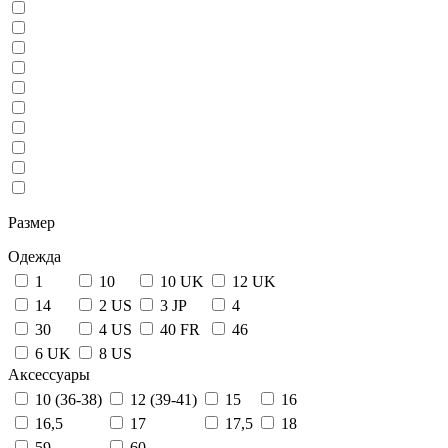
Размер
Одежда
1
10
10 UK
12 UK
14
2 US
3 JP
4
30
4 US
40 FR
46
6 UK
8 US
Аксессуары
10 (36-38)
12 (39-41)
15
16
16,5
17
17,5
18
59
60