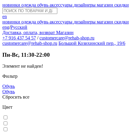
новинки
одежда
обувь
аксессуары
дизайнеры
магазин
скидки
en
новинки
одежда
обувь
аксессуары
дизайнеры
магазин
скидки
eng
/
Русский
Доставка, оплата, возврат
Магазин
+7 916 437 54 57
/
customercare@rehab-shop.ru
customercare@rehab-shop.ru
Большой Козихинский пер., 19/6
Пн-Вс, 11:30-22:00
Элемент не найден!
Фильтр
Обувь
Обувь
Сбросить все
Цвет