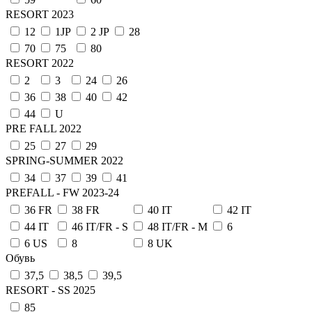
RESORT 2023
12
1JP
2 JP
28
70
75
80
RESORT 2022
2
3
24
26
36
38
40
42
44
U
PRE FALL 2022
25
27
29
SPRING-SUMMER 2022
34
37
39
41
PREFALL - FW 2023-24
36 FR
38 FR
40 IT
42 IT
44 IT
46 IT/FR - S
48 IT/FR - M
6
6 US
8
8 UK
Обувь
37,5
38,5
39,5
RESORT - SS 2025
85