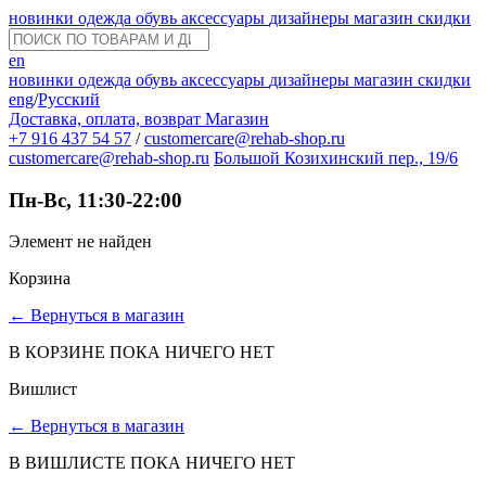
новинки
одежда
обувь
аксессуары
дизайнеры
магазин
скидки
en
новинки
одежда
обувь
аксессуары
дизайнеры
магазин
скидки
eng
/
Русский
Доставка, оплата, возврат
Магазин
+7 916 437 54 57
/
customercare@rehab-shop.ru
customercare@rehab-shop.ru
Большой Козихинский пер., 19/6
Пн-Вс, 11:30-22:00
Элемент не найден
Корзина
←
Вернуться в магазин
В КОРЗИНЕ ПОКА НИЧЕГО НЕТ
Вишлист
←
Вернуться в магазин
В ВИШЛИСТЕ ПОКА НИЧЕГО НЕТ