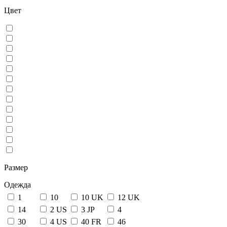
Цвет
Размер
Одежда
1
10
10 UK
12 UK
14
2 US
3 JP
4
30
4 US
40 FR
46