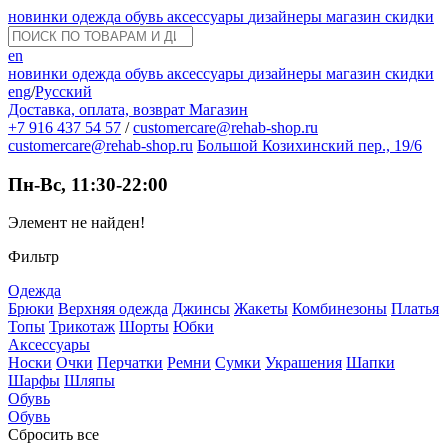
новинки
одежда
обувь
аксессуары
дизайнеры
магазин
скидки
en
новинки
одежда
обувь
аксессуары
дизайнеры
магазин
скидки
eng
/
Русский
Доставка, оплата, возврат
Магазин
+7 916 437 54 57
/
customercare@rehab-shop.ru
customercare@rehab-shop.ru
Большой Козихинский пер., 19/6
Пн-Вс, 11:30-22:00
Элемент не найден!
Фильтр
Одежда
Брюки
Верхняя одежда
Джинсы
Жакеты
Комбинезоны
Платья
Топы
Трикотаж
Шорты
Юбки
Аксессуары
Носки
Очки
Перчатки
Ремни
Сумки
Украшения
Шапки
Шарфы
Шляпы
Обувь
Обувь
Сбросить все