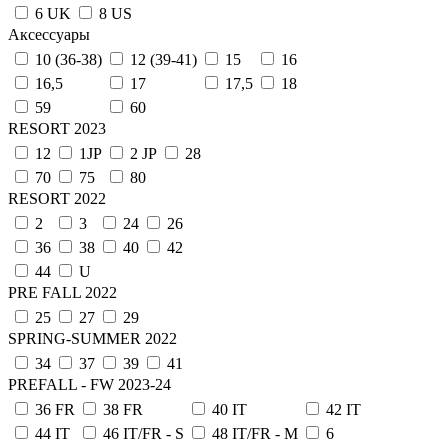
6 UK
8 US
Аксессуары
10 (36-38)
12 (39-41)
15
16
16,5
17
17,5
18
59
60
RESORT 2023
12
1JP
2 JP
28
70
75
80
RESORT 2022
2
3
24
26
36
38
40
42
44
U
PRE FALL 2022
25
27
29
SPRING-SUMMER 2022
34
37
39
41
PREFALL - FW 2023-24
36 FR
38 FR
40 IT
42 IT
44 IT
46 IT/FR - S
48 IT/FR - M
6