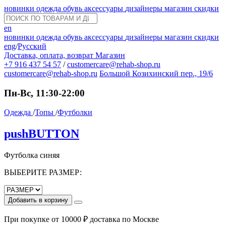
новинки
одежда
обувь
аксессуары
дизайнеры
магазин
скидки
en
новинки
одежда
обувь
аксессуары
дизайнеры
магазин
скидки
eng
/
Русский
Доставка, оплата, возврат
Магазин
+7 916 437 54 57
/
customercare@rehab-shop.ru
customercare@rehab-shop.ru
Большой Козихинский пер., 19/6
Пн-Вс, 11:30-22:00
Одежда
/
Топы
/
Футболки
pushBUTTON
Футболка синяя
ВЫБЕРИТЕ РАЗМЕР:
Добавить в корзину
При покупке от 10000 ₽ доставка по Москве