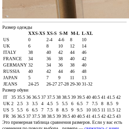
Размер одежды
XXS-XS
XS-S
S-M
M-L
L-XL
US
0
2-4
4-6
8
10
UK
6
8
10
12
14
ITALY
38
40
42
44
46
FRANCE
34
36
38
40
42
GERMANY
32
34
36
38
40
RUSSIA
40
42
44
46
48
JAPAN
5
7
9
11
13
JEANS
24-25
26-27
27-28
29-30
31-32
Размер обуви
IT
35
35.5
36
36.5
37
37.5
38
38.5
39
39.5
40
40.5
41
41.5
42
UK
2
2.5
3
3.5
4
4.5
5
5.5
6
6.5
7
7.5
8
8.5
9
US
5
5.5
6
6.5
7
7.5
8
8.5
9
9.5
10
10.5
11
11.5
12
FR
36
36.5
37
37.5
38
38.5
39
39.5
40
40.5
41
41.5
42
42.5
43
Это примерная таблица сравнения размеров. Если у вас есть
сомнения по поводу выбора размера —
свяжитесь с нами
,