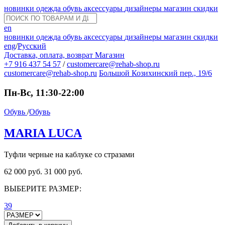
новинки
одежда
обувь
аксессуары
дизайнеры
магазин
скидки
en
новинки
одежда
обувь
аксессуары
дизайнеры
магазин
скидки
eng
/
Русский
Доставка, оплата, возврат
Магазин
+7 916 437 54 57
/
customercare@rehab-shop.ru
customercare@rehab-shop.ru
Большой Козихинский пер., 19/6
Пн-Вс, 11:30-22:00
Обувь
/
Обувь
MARIA LUCA
Туфли черные на каблуке со стразами
62 000 руб.
31 000 руб.
ВЫБЕРИТЕ РАЗМЕР:
39